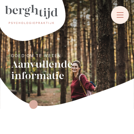
GOED OM TE WETEN
Aanvullende
informatie