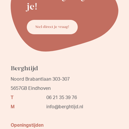
je!
Stel direct je vraag!
Berghtijd
Noord Brabantlaan 303-307
5657GB Eindhoven
T
06 21 35 39 76
M
info@berghtijd.nl
Openingstijden